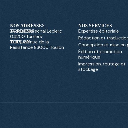
NOS ADRESSES
NOS SERVICES
Avenue Maréchal Leclerc
Expertise éditoriale
TURRIERS
04250 Turriers
Rédaction et traductio
1047, Avenue de la
TOULON
Conception et mise en
Résistance 83000 Toulon
Édition et promotion
numérique
Impression, routage et
stockage