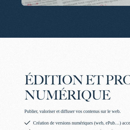
ÉDITION
ET PR
NUMÉRIQUE
Publier, valoriser et diffuser vos contenus sur le web.
Création de versions numériques (web, ePub…) acces