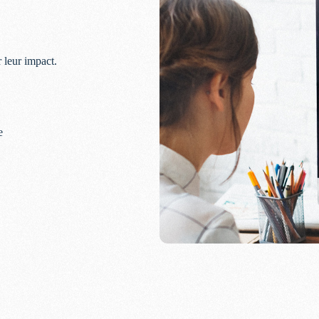
r leur impact.
e