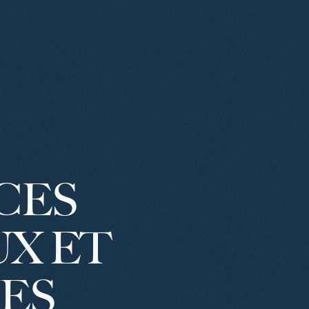
CES
UX
ET
ES