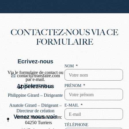
CONTACTEZ-NOUS VIA CE
FORMULAIRE
Ecrivez-nous
NOM
Via le formulaire de contact ou
contact@transfaire.com
par e-mail.
Vos contacts
Appelez-nous
PRÉNOM
04 92 55 18 14
Philippine Girard – Dirigeante
Anatole Girard – Dirigeant –
E-MAIL
Directeur de création
Venez nous voir
Avenue Maréchal Leclerc
04250 Turriers
TÉLÉPHONE